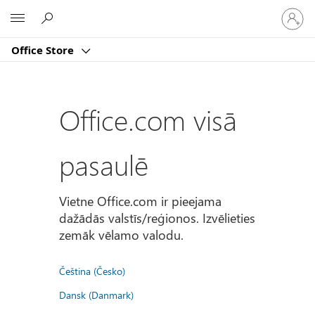
Pierakst
Microsoft
savā
kontā
Office Store
Office.com visā
pasaulē
Vietne Office.com ir pieejama
dažādās valstīs/reģionos. Izvēlieties
zemāk vēlamo valodu.
Čeština (Česko)
Dansk (Danmark)