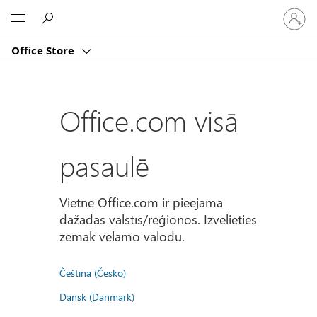
Pierakst
Microsoft
savā
kontā
Office Store
Office.com visā
pasaulē
Vietne Office.com ir pieejama
dažādās valstīs/reģionos. Izvēlieties
zemāk vēlamo valodu.
Čeština (Česko)
Dansk (Danmark)