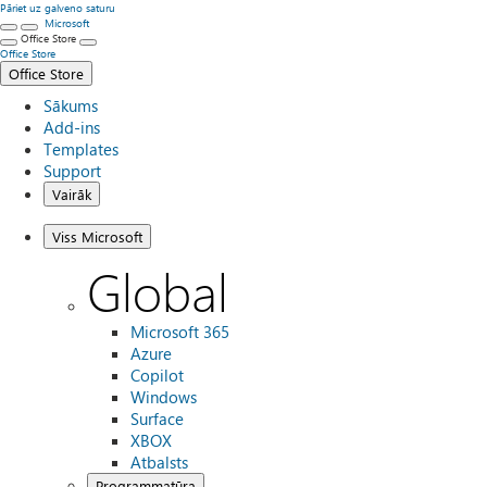
Pāriet uz galveno saturu
Microsoft
Office Store
Office Store
Office Store
Sākums
Add-ins
Templates
Support
Vairāk
Viss Microsoft
Global
Microsoft 365
Azure
Copilot
Windows
Surface
XBOX
Atbalsts
Programmatūra