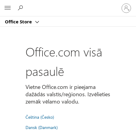
Pierakst
Microsoft
savā
kontā
Office Store
Office.com visā
pasaulē
Vietne Office.com ir pieejama
dažādās valstīs/reģionos. Izvēlieties
zemāk vēlamo valodu.
Čeština (Česko)
Dansk (Danmark)