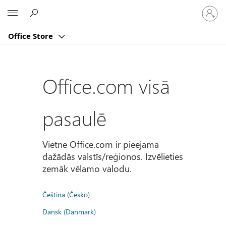
Pierakst
Microsoft
savā
kontā
Office Store
Office.com visā
pasaulē
Vietne Office.com ir pieejama
dažādās valstīs/reģionos. Izvēlieties
zemāk vēlamo valodu.
Čeština (Česko)
Dansk (Danmark)