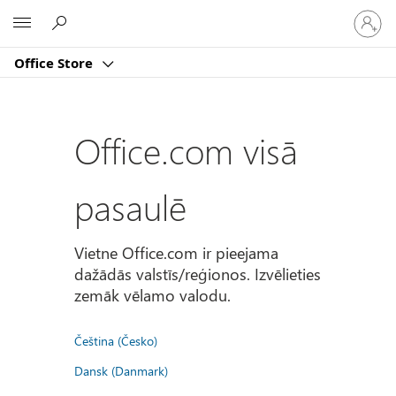
Pierakst
Microsoft
savā
kontā
Office Store
Office.com visā
pasaulē
Vietne Office.com ir pieejama
dažādās valstīs/reģionos. Izvēlieties
zemāk vēlamo valodu.
Čeština (Česko)
Dansk (Danmark)