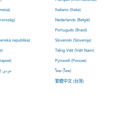
nesia)
Italiano (Italia)
rország)
Nederlands (België)
Português (Brasil)
venská republika)
Slovenski (Slovenija)
e)
Tiếng Việt (Việt Nam)
гария)
Русский (Россия)
عربي ()
ไทย (ไทย)
繁體中文 (台灣)