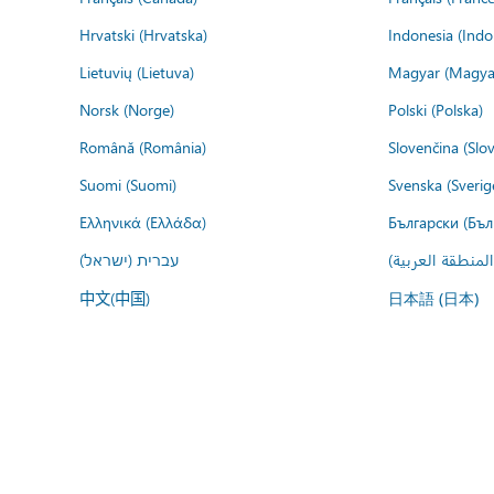
Hrvatski (Hrvatska)
Indonesia (Indo
Lietuvių (Lietuva)
Magyar (Magya
Norsk (Norge)
Polski (Polska)
Română (România)
Slovenčina (Slo
Suomi (Suomi)
Svenska (Sverig
Ελληνικά (Ελλάδα)
Български (Бъл
المنطقة العربية
עברית (ישראל)
中文(中国)
日本語 (日本)