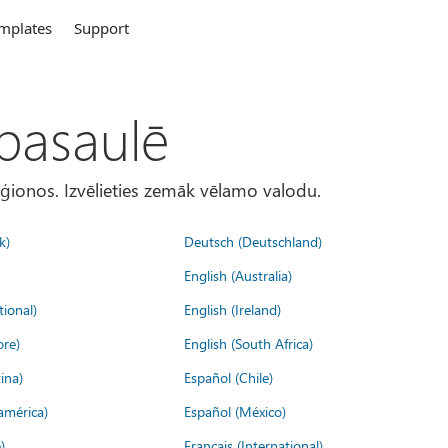
mplates
Support
 pasaulē
eģionos. Izvēlieties zemāk vēlamo valodu.
k)
Deutsch (Deutschland)
English (Australia)
tional)
English (Ireland)
ore)
English (South Africa)
ina)
Español (Chile)
américa)
Español (México)
)
Français (International)