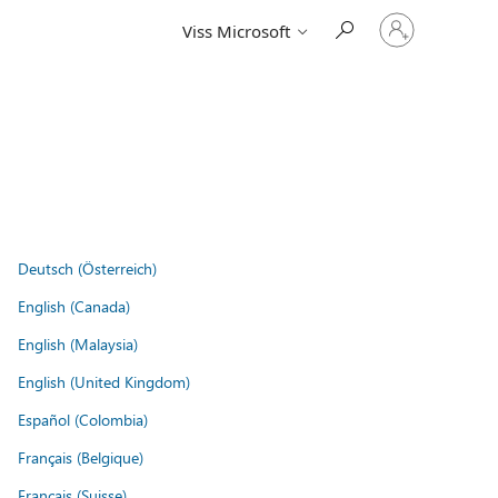
Pierakstieties
Viss Microsoft
savā
kontā
Deutsch (Österreich)
English (Canada)
English (Malaysia)
English (United Kingdom)
Español (Colombia)
Français (Belgique)
Français (Suisse)