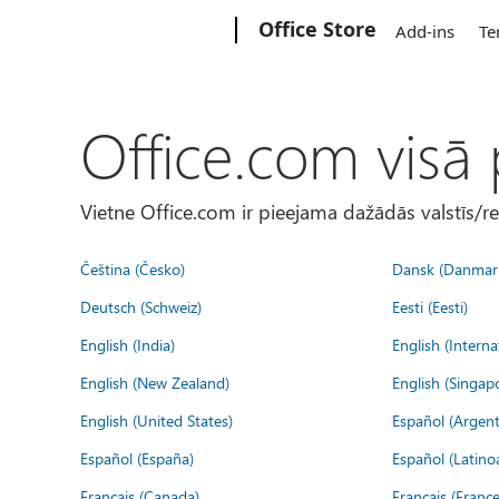
Microsoft
Office Store
Add-ins
Te
Office.com visā
Vietne Office.com ir pieejama dažādās valstīs/r
Čeština (Česko)
Dansk (Danmar
Deutsch (Schweiz)
Eesti (Eesti)
English (India)
English (Interna
English (New Zealand)
English (Singap
English (United States)
Español (Argent
Español (España)
Español (Latino
Français (Canada)
Français (France