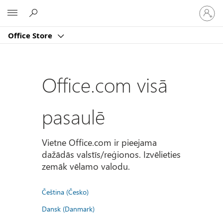
Pierakst
Microsoft
savā
kontā
Office Store
Office.com visā
pasaulē
Vietne Office.com ir pieejama
dažādās valstīs/reģionos. Izvēlieties
zemāk vēlamo valodu.
Čeština (Česko)
Dansk (Danmark)