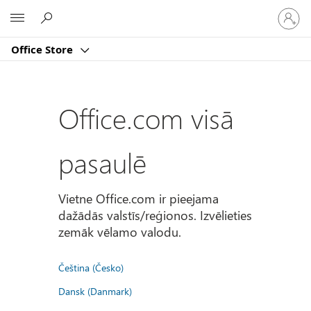
Pierakst
Microsoft
savā
kontā
Office Store
Office.com visā
pasaulē
Vietne Office.com ir pieejama
dažādās valstīs/reģionos. Izvēlieties
zemāk vēlamo valodu.
Čeština (Česko)
Dansk (Danmark)