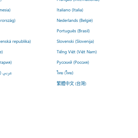
nesia)
Italiano (Italia)
rország)
Nederlands (België)
Português (Brasil)
venská republika)
Slovenski (Slovenija)
e)
Tiếng Việt (Việt Nam)
гария)
Русский (Россия)
عربي ()
ไทย (ไทย)
繁體中文 (台灣)