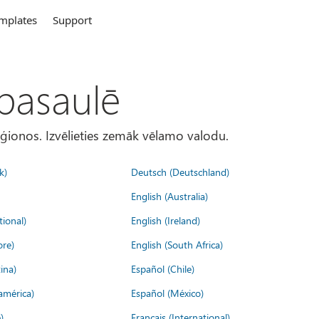
mplates
Support
 pasaulē
eģionos. Izvēlieties zemāk vēlamo valodu.
k)
Deutsch (Deutschland)
English (Australia)
tional)
English (Ireland)
ore)
English (South Africa)
ina)
Español (Chile)
américa)
Español (México)
)
Français (International)