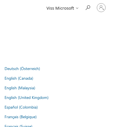
Pierakstieties
Viss Microsoft
savā
kontā
Deutsch (Österreich)
English (Canada)
English (Malaysia)
English (United Kingdom)
Español (Colombia)
Français (Belgique)
Français (Suisse)