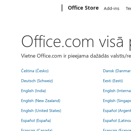
Microsoft
Office Store
Add-ins
Te
Office.com visā
Vietne Office.com ir pieejama dažādās valstīs/r
Čeština (Česko)
Dansk (Danmar
Deutsch (Schweiz)
Eesti (Eesti)
English (India)
English (Interna
English (New Zealand)
English (Singap
English (United States)
Español (Argent
Español (España)
Español (Latino
Français (Canada)
Français (France