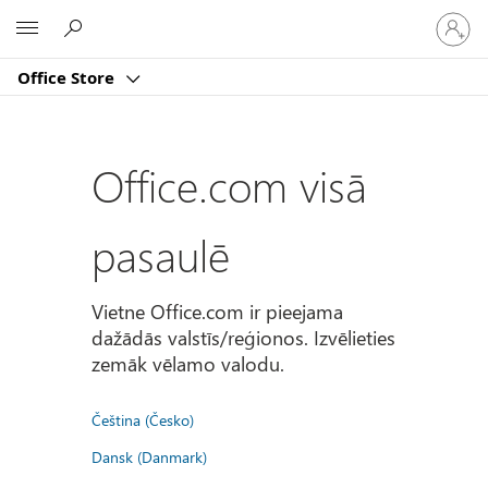
Pierakst
Microsoft
savā
kontā
Office Store
Office.com visā
pasaulē
Vietne Office.com ir pieejama
dažādās valstīs/reģionos. Izvēlieties
zemāk vēlamo valodu.
Čeština (Česko)
Dansk (Danmark)