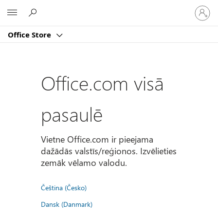
Pierakst
Microsoft
savā
kontā
Office Store
Office.com visā
pasaulē
Vietne Office.com ir pieejama
dažādās valstīs/reģionos. Izvēlieties
zemāk vēlamo valodu.
Čeština (Česko)
Dansk (Danmark)