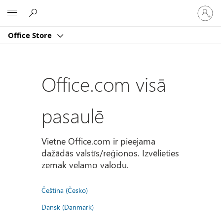
Pierakst
Microsoft
savā
kontā
Office Store
Office.com visā
pasaulē
Vietne Office.com ir pieejama
dažādās valstīs/reģionos. Izvēlieties
zemāk vēlamo valodu.
Čeština (Česko)
Dansk (Danmark)