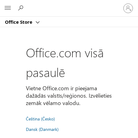
Pierakst
Microsoft
savā
kontā
Office Store
Office.com visā
pasaulē
Vietne Office.com ir pieejama
dažādās valstīs/reģionos. Izvēlieties
zemāk vēlamo valodu.
Čeština (Česko)
Dansk (Danmark)