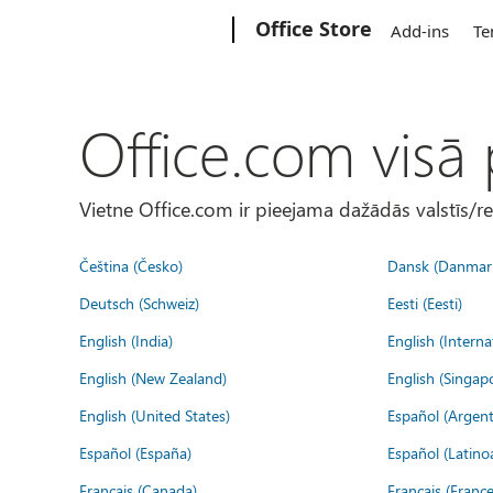
Microsoft
Office Store
Add-ins
Te
Office.com visā
Vietne Office.com ir pieejama dažādās valstīs/r
Čeština (Česko)
Dansk (Danmar
Deutsch (Schweiz)
Eesti (Eesti)
English (India)
English (Interna
English (New Zealand)
English (Singap
English (United States)
Español (Argent
Español (España)
Español (Latino
Français (Canada)
Français (France