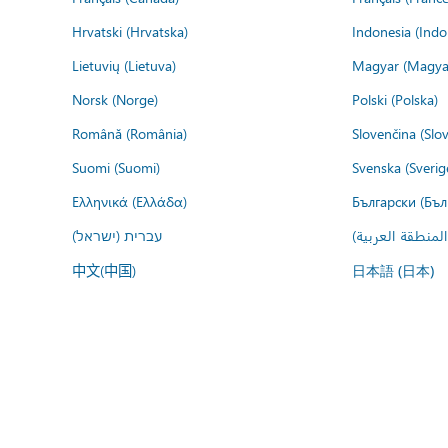
Hrvatski (Hrvatska)
Indonesia (Indo
Lietuvių (Lietuva)
Magyar (Magya
Norsk (Norge)
Polski (Polska)
Română (România)
Slovenčina (Slo
Suomi (Suomi)
Svenska (Sverig
Ελληνικά (Ελλάδα)
Български (Бъл
المنطقة العربية
עברית (ישראל)
中文(中国)
日本語 (日本)