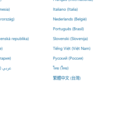
nesia)
Italiano (Italia)
rország)
Nederlands (België)
Português (Brasil)
venská republika)
Slovenski (Slovenija)
e)
Tiếng Việt (Việt Nam)
гария)
Русский (Россия)
عربي ()
ไทย (ไทย)
繁體中文 (台灣)