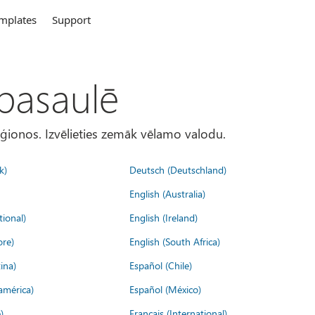
mplates
Support
 pasaulē
eģionos. Izvēlieties zemāk vēlamo valodu.
k)
Deutsch (Deutschland)
English (Australia)
tional)
English (Ireland)
ore)
English (South Africa)
ina)
Español (Chile)
américa)
Español (México)
)
Français (International)