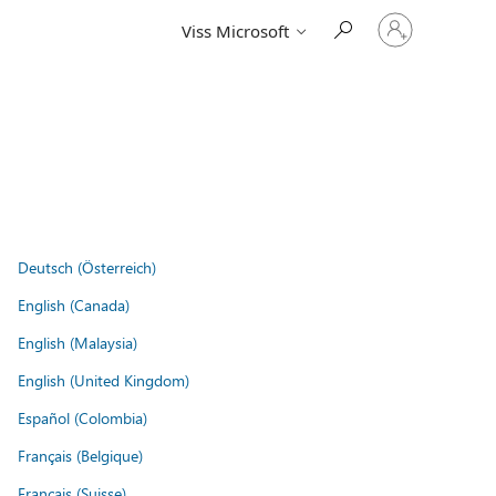
Pierakstieties
Viss Microsoft
savā
kontā
Deutsch (Österreich)
English (Canada)
English (Malaysia)
English (United Kingdom)
Español (Colombia)
Français (Belgique)
Français (Suisse)