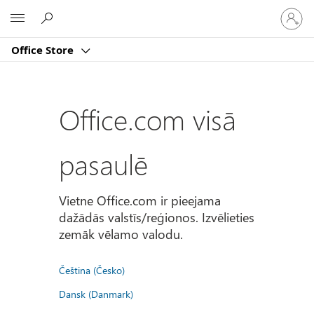
Pierakst
Microsoft
savā
kontā
Office Store
Office.com visā
pasaulē
Vietne Office.com ir pieejama
dažādās valstīs/reģionos. Izvēlieties
zemāk vēlamo valodu.
Čeština (Česko)
Dansk (Danmark)