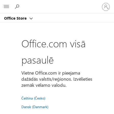
Pierakst
Microsoft
savā
kontā
Office Store
Office.com visā
pasaulē
Vietne Office.com ir pieejama
dažādās valstīs/reģionos. Izvēlieties
zemāk vēlamo valodu.
Čeština (Česko)
Dansk (Danmark)