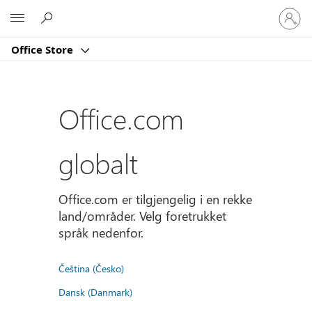
Logg
Microsoft
på
kontoe
Office Store
din
Office.com
globalt
Office.com er tilgjengelig i en rekke
land/områder. Velg foretrukket
språk nedenfor.
Čeština (Česko)
Dansk (Danmark)