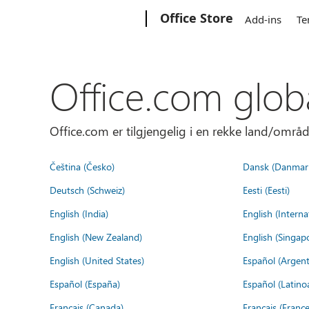
Microsoft
Office Store
Add-ins
Te
Office.com glob
Office.com er tilgjengelig i en rekke land/områd
Čeština (Česko)
Dansk (Danmar
Deutsch (Schweiz)
Eesti (Eesti)
English (India)
English (Interna
English (New Zealand)
English (Singap
English (United States)
Español (Argent
Español (España)
Español (Latino
Français (Canada)
Français (France