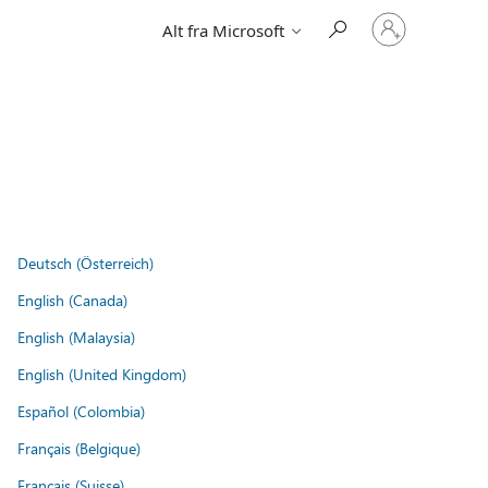
Logg
Alt fra Microsoft
på
kontoen
din
Deutsch (Österreich)
English (Canada)
English (Malaysia)
English (United Kingdom)
Español (Colombia)
Français (Belgique)
Français (Suisse)