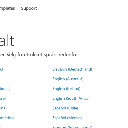
mplates
Support
alt
er. Velg foretrukket språk nedenfor.
k)
Deutsch (Deutschland)
English (Australia)
tional)
English (Ireland)
ore)
English (South Africa)
ina)
Español (Chile)
américa)
Español (México)
)
Français (International)