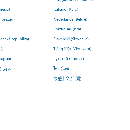
nesia)
Italiano (Italia)
rország)
Nederlands (België)
Português (Brasil)
venská republika)
Slovenski (Slovenija)
e)
Tiếng Việt (Việt Nam)
гария)
Русский (Россия)
عربي ()
ไทย (ไทย)
繁體中文 (台灣)