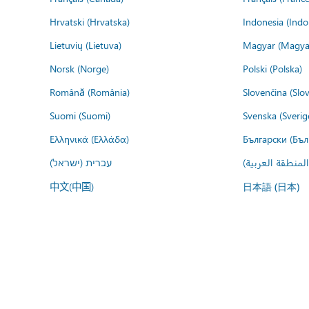
Hrvatski (Hrvatska)
Indonesia (Indo
Lietuvių (Lietuva)
Magyar (Magya
Norsk (Norge)
Polski (Polska)
Română (România)
Slovenčina (Slo
Suomi (Suomi)
Svenska (Sverig
Ελληνικά (Ελλάδα)
Български (Бъл
المنطقة العربية
עברית (ישראל)
中文(中国)
日本語 (日本)