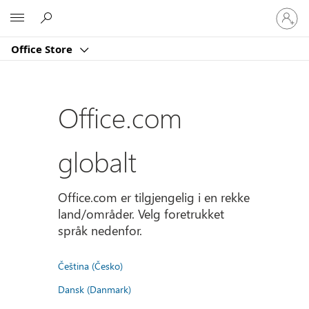
Logg
Microsoft
på
kontoe
Office Store
din
Office.com
globalt
Office.com er tilgjengelig i en rekke
land/områder. Velg foretrukket
språk nedenfor.
Čeština (Česko)
Dansk (Danmark)