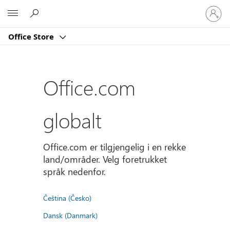
Logg
Microsoft
på
kontoe
Office Store
din
Office.com
globalt
Office.com er tilgjengelig i en rekke
land/områder. Velg foretrukket
språk nedenfor.
Čeština (Česko)
Dansk (Danmark)