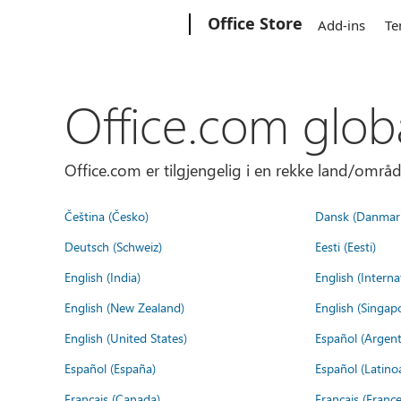
Microsoft
Office Store
Add-ins
Te
Office.com glob
Office.com er tilgjengelig i en rekke land/områd
Čeština (Česko)
Dansk (Danmar
Deutsch (Schweiz)
Eesti (Eesti)
English (India)
English (Interna
English (New Zealand)
English (Singap
English (United States)
Español (Argent
Español (España)
Español (Latino
Français (Canada)
Français (France