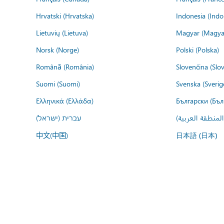
Hrvatski (Hrvatska)
Indonesia (Indo
Lietuvių (Lietuva)
Magyar (Magya
Norsk (Norge)
Polski (Polska)
Română (România)
Slovenčina (Slo
Suomi (Suomi)
Svenska (Sverig
Ελληνικά (Ελλάδα)
Български (Бъл
المنطقة العربية
עברית (ישראל)
中文(中国)
日本語 (日本)