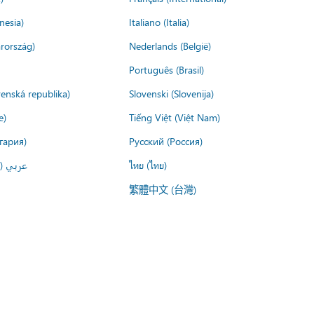
nesia)
Italiano (Italia)
rország)
Nederlands (België)
Português (Brasil)
venská republika)
Slovenski (Slovenija)
e)
Tiếng Việt (Việt Nam)
гария)
Русский (Россия)
عربي ()
ไทย (ไทย)
繁體中文 (台灣)