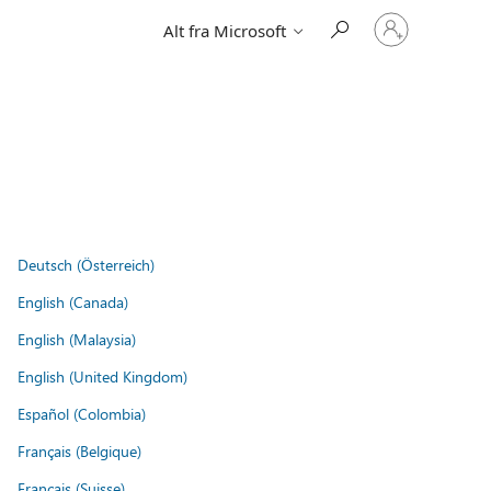
Logg
Alt fra Microsoft
på
kontoen
din
Deutsch (Österreich)
English (Canada)
English (Malaysia)
English (United Kingdom)
Español (Colombia)
Français (Belgique)
Français (Suisse)