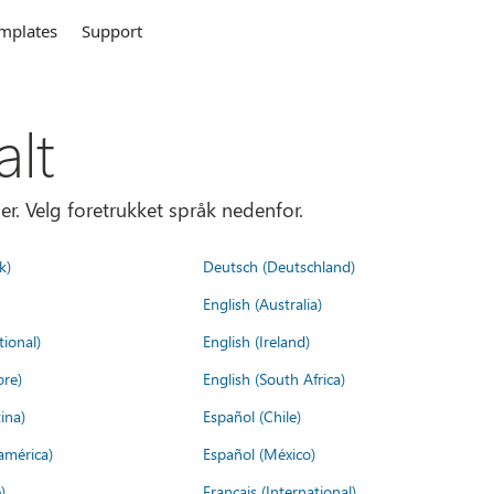
mplates
Support
alt
er. Velg foretrukket språk nedenfor.
k)
Deutsch (Deutschland)
English (Australia)
tional)
English (Ireland)
ore)
English (South Africa)
ina)
Español (Chile)
américa)
Español (México)
)
Français (International)