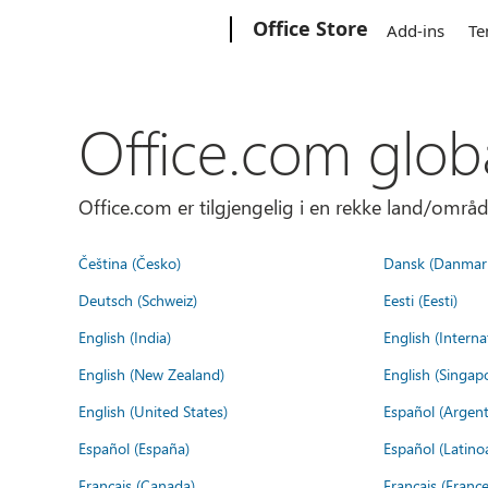
Microsoft
Office Store
Add-ins
Te
Office.com glob
Office.com er tilgjengelig i en rekke land/områd
Čeština (Česko)
Dansk (Danmar
Deutsch (Schweiz)
Eesti (Eesti)
English (India)
English (Interna
English (New Zealand)
English (Singap
English (United States)
Español (Argent
Español (España)
Español (Latino
Français (Canada)
Français (France