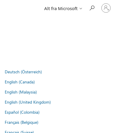
Logg
Alt fra Microsoft
på
kontoen
din
Deutsch (Österreich)
English (Canada)
English (Malaysia)
English (United Kingdom)
Español (Colombia)
Français (Belgique)
Français (Suisse)