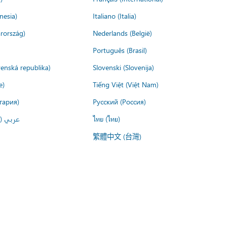
nesia)
Italiano (Italia)
rország)
Nederlands (België)
Português (Brasil)
venská republika)
Slovenski (Slovenija)
e)
Tiếng Việt (Việt Nam)
гария)
Русский (Россия)
عربي ()
ไทย (ไทย)
繁體中文 (台灣)