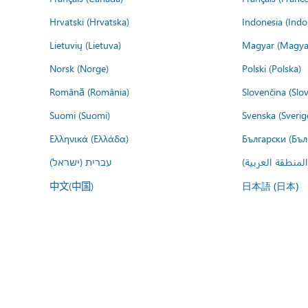
Hrvatski (Hrvatska)
Indonesia (Indo
Lietuvių (Lietuva)
Magyar (Magya
Norsk (Norge)
Polski (Polska)
Română (România)
Slovenčina (Slo
Suomi (Suomi)
Svenska (Sverig
Ελληνικά (Ελλάδα)
Български (Бъл
المنطقة العربية
עברית (ישראל)
中文(中国)
日本語 (日本)