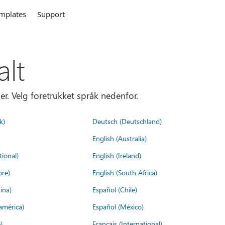
mplates
Support
alt
er. Velg foretrukket språk nedenfor.
k)
Deutsch (Deutschland)
English (Australia)
tional)
English (Ireland)
ore)
English (South Africa)
ina)
Español (Chile)
américa)
Español (México)
)
Français (International)