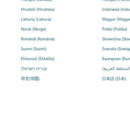
Hrvatski (Hrvatska)
Indonesia (Indo
Lietuvių (Lietuva)
Magyar (Magya
Norsk (Norge)
Polski (Polska)
Română (România)
Slovenčina (Slo
Suomi (Suomi)
Svenska (Sverig
Ελληνικά (Ελλάδα)
Български (Бъл
المنطقة العربية
עברית (ישראל)
中文(中国)
日本語 (日本)