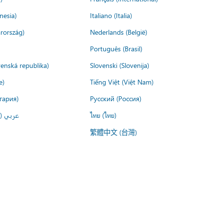
nesia)
Italiano (Italia)
rország)
Nederlands (België)
Português (Brasil)
venská republika)
Slovenski (Slovenija)
e)
Tiếng Việt (Việt Nam)
гария)
Русский (Россия)
عربي ()
ไทย (ไทย)
繁體中文 (台灣)