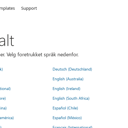
mplates
Support
alt
er. Velg foretrukket språk nedenfor.
k)
Deutsch (Deutschland)
English (Australia)
tional)
English (Ireland)
ore)
English (South Africa)
ina)
Español (Chile)
américa)
Español (México)
)
Français (International)