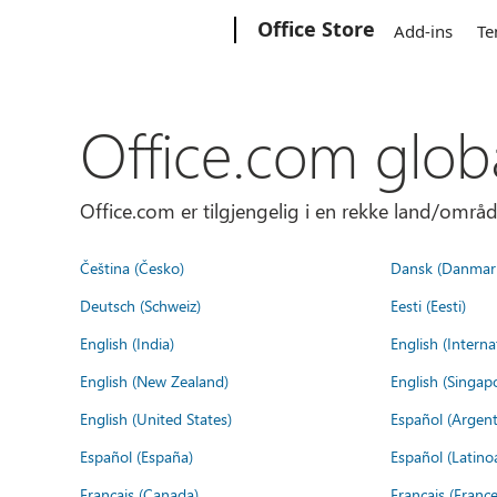
Microsoft
Office Store
Add-ins
Te
Office.com glob
Office.com er tilgjengelig i en rekke land/områd
Čeština (Česko)
Dansk (Danmar
Deutsch (Schweiz)
Eesti (Eesti)
English (India)
English (Interna
English (New Zealand)
English (Singap
English (United States)
Español (Argent
Español (España)
Español (Latino
Français (Canada)
Français (France