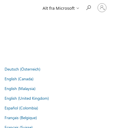
Logg
Alt fra Microsoft
på
kontoen
din
Deutsch (Österreich)
English (Canada)
English (Malaysia)
English (United Kingdom)
Español (Colombia)
Français (Belgique)
Français (Suisse)