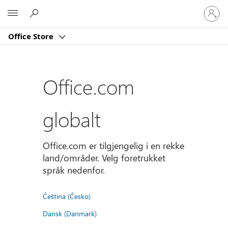
Logg
Microsoft
på
kontoe
Office Store
din
Office.com
globalt
Office.com er tilgjengelig i en rekke
land/områder. Velg foretrukket
språk nedenfor.
Čeština (Česko)
Dansk (Danmark)