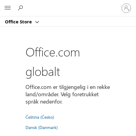
Logg
Microsoft
på
kontoe
Office Store
din
Office.com
globalt
Office.com er tilgjengelig i en rekke
land/områder. Velg foretrukket
språk nedenfor.
Čeština (Česko)
Dansk (Danmark)