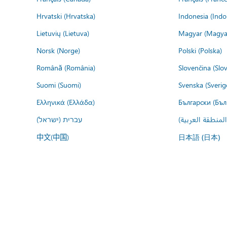
Hrvatski (Hrvatska)
Indonesia (Indo
Lietuvių (Lietuva)
Magyar (Magya
Norsk (Norge)
Polski (Polska)
Română (România)
Slovenčina (Slo
Suomi (Suomi)
Svenska (Sverig
Ελληνικά (Ελλάδα)
Български (Бъл
المنطقة العربية
עברית (ישראל)
中文(中国)
日本語 (日本)