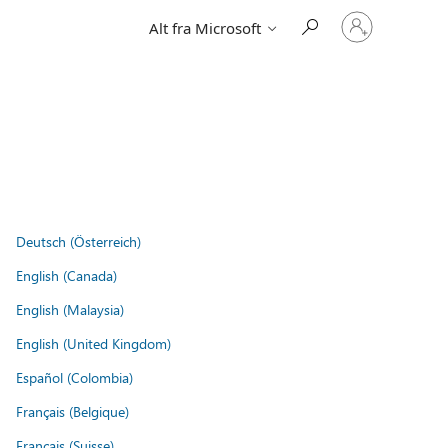
Logg
Alt fra Microsoft
på
kontoen
din
Deutsch (Österreich)
English (Canada)
English (Malaysia)
English (United Kingdom)
Español (Colombia)
Français (Belgique)
Français (Suisse)