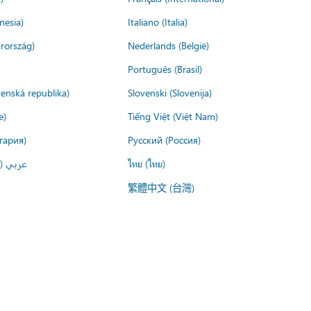
nesia)
Italiano (Italia)
rország)
Nederlands (België)
Português (Brasil)
venská republika)
Slovenski (Slovenija)
e)
Tiếng Việt (Việt Nam)
гария)
Русский (Россия)
عربي ()
ไทย (ไทย)
繁體中文 (台灣)