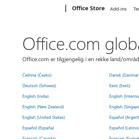
Microsoft
Office Store
Add-ins
Te
Office.com glob
Office.com er tilgjengelig i en rekke land/områd
Čeština (Česko)
Dansk (Danmar
Deutsch (Schweiz)
Eesti (Eesti)
English (India)
English (Interna
English (New Zealand)
English (Singap
English (United States)
Español (Argent
Español (España)
Español (Latino
Français (Canada)
Français (France