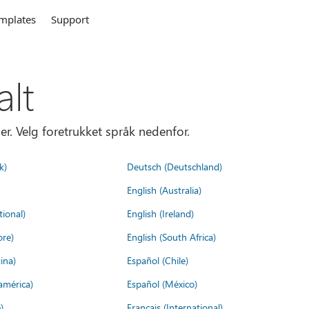
mplates
Support
alt
er. Velg foretrukket språk nedenfor.
k)
Deutsch (Deutschland)
English (Australia)
tional)
English (Ireland)
ore)
English (South Africa)
ina)
Español (Chile)
américa)
Español (México)
)
Français (International)