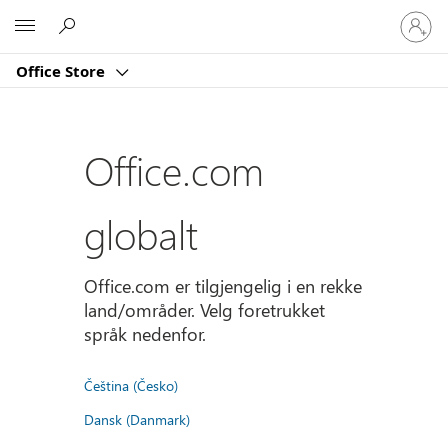
Logg
Microsoft
på
kontoe
Office Store
din
Office.com
globalt
Office.com er tilgjengelig i en rekke
land/områder. Velg foretrukket
språk nedenfor.
Čeština (Česko)
Dansk (Danmark)