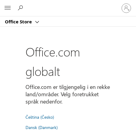
Logg
Microsoft
på
kontoe
Office Store
din
Office.com
globalt
Office.com er tilgjengelig i en rekke
land/områder. Velg foretrukket
språk nedenfor.
Čeština (Česko)
Dansk (Danmark)