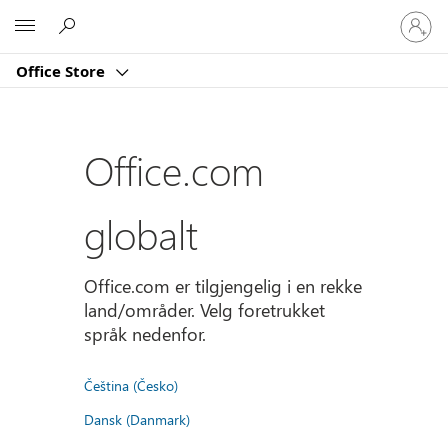
Logg
Microsoft
på
kontoe
Office Store
din
Office.com
globalt
Office.com er tilgjengelig i en rekke
land/områder. Velg foretrukket
språk nedenfor.
Čeština (Česko)
Dansk (Danmark)