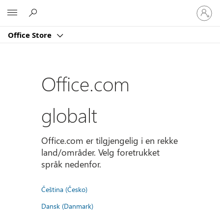
Logg
Microsoft
på
kontoe
Office Store
din
Office.com
globalt
Office.com er tilgjengelig i en rekke
land/områder. Velg foretrukket
språk nedenfor.
Čeština (Česko)
Dansk (Danmark)