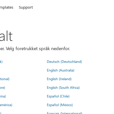
mplates
Support
alt
er. Velg foretrukket språk nedenfor.
k)
Deutsch (Deutschland)
English (Australia)
tional)
English (Ireland)
ore)
English (South Africa)
ina)
Español (Chile)
américa)
Español (México)
)
Français (International)