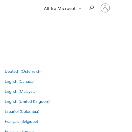
Logg
Alt fra Microsoft
på
kontoen
din
Deutsch (Österreich)
English (Canada)
English (Malaysia)
English (United Kingdom)
Español (Colombia)
Français (Belgique)
Français (Suisse)