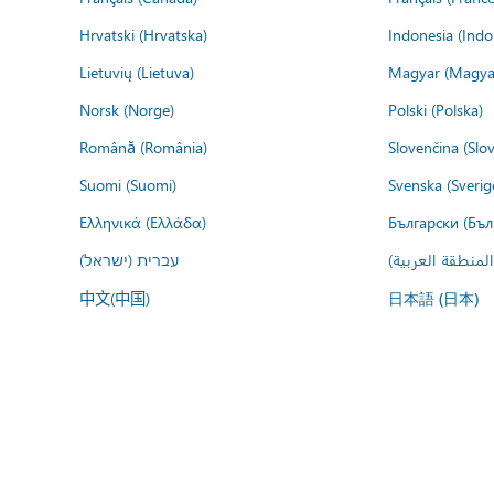
Hrvatski (Hrvatska)
Indonesia (Indo
Lietuvių (Lietuva)
Magyar (Magya
Norsk (Norge)
Polski (Polska)
Română (România)
Slovenčina (Slo
Suomi (Suomi)
Svenska (Sverig
Ελληνικά (Ελλάδα)
Български (Бъл
المنطقة العربية
עברית (ישראל)
中文(中国)
日本語 (日本)