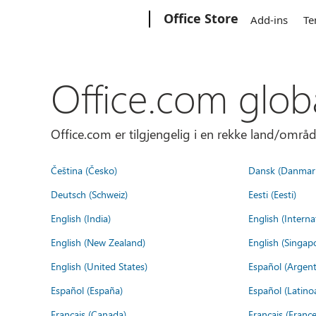
Microsoft
Office Store
Add-ins
Te
Office.com glob
Office.com er tilgjengelig i en rekke land/områd
Čeština (Česko)
Dansk (Danmar
Deutsch (Schweiz)
Eesti (Eesti)
English (India)
English (Interna
English (New Zealand)
English (Singap
English (United States)
Español (Argent
Español (España)
Español (Latino
Français (Canada)
Français (France