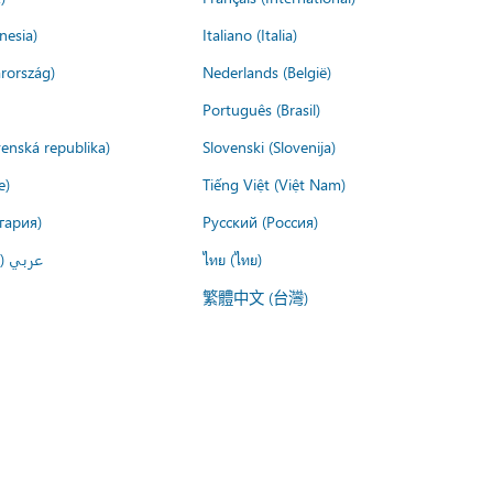
nesia)
Italiano (Italia)
rország)
Nederlands (België)
Português (Brasil)
venská republika)
Slovenski (Slovenija)
e)
Tiếng Việt (Việt Nam)
гария)
Русский (Россия)
عربي ()
ไทย (ไทย)
繁體中文 (台灣)