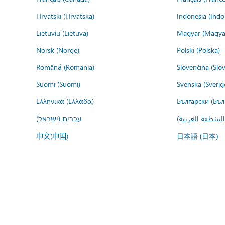
Hrvatski (Hrvatska)
Indonesia (Indo
Lietuvių (Lietuva)
Magyar (Magya
Norsk (Norge)
Polski (Polska)
Română (România)
Slovenčina (Slo
Suomi (Suomi)
Svenska (Sverig
Ελληνικά (Ελλάδα)
Български (Бъл
المنطقة العربية
עברית (ישראל)
中文(中国)
日本語 (日本)