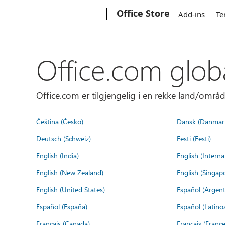
Microsoft
Office Store
Add-ins
Te
Office.com glob
Office.com er tilgjengelig i en rekke land/områd
Čeština (Česko)
Dansk (Danmar
Deutsch (Schweiz)
Eesti (Eesti)
English (India)
English (Interna
English (New Zealand)
English (Singap
English (United States)
Español (Argent
Español (España)
Español (Latino
Français (Canada)
Français (France