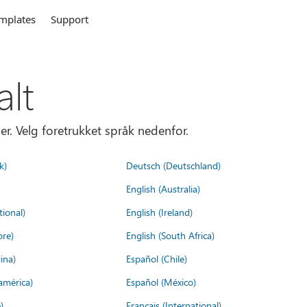
mplates
Support
alt
er. Velg foretrukket språk nedenfor.
k)
Deutsch (Deutschland)
English (Australia)
tional)
English (Ireland)
ore)
English (South Africa)
ina)
Español (Chile)
américa)
Español (México)
)
Français (International)