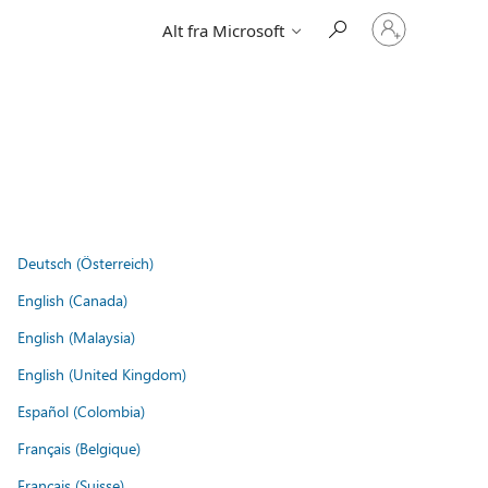
Logg
Alt fra Microsoft
på
kontoen
din
Deutsch (Österreich)
English (Canada)
English (Malaysia)
English (United Kingdom)
Español (Colombia)
Français (Belgique)
Français (Suisse)