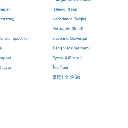
nesia)
Italiano (Italia)
rország)
Nederlands (België)
Português (Brasil)
venská republika)
Slovenski (Slovenija)
e)
Tiếng Việt (Việt Nam)
гария)
Русский (Россия)
عربي ()
ไทย (ไทย)
繁體中文 (台灣)