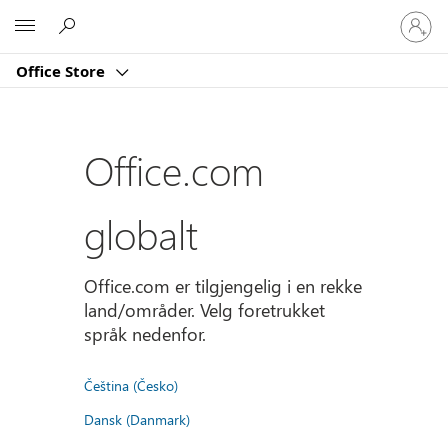
Logg
Microsoft
på
kontoe
Office Store
din
Office.com
globalt
Office.com er tilgjengelig i en rekke
land/områder. Velg foretrukket
språk nedenfor.
Čeština (Česko)
Dansk (Danmark)