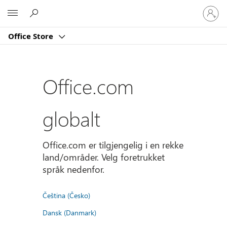
Logg
Microsoft
på
kontoe
Office Store
din
Office.com
globalt
Office.com er tilgjengelig i en rekke
land/områder. Velg foretrukket
språk nedenfor.
Čeština (Česko)
Dansk (Danmark)