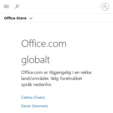
Logg
Microsoft
på
kontoe
Office Store
din
Office.com
globalt
Office.com er tilgjengelig i en rekke
land/områder. Velg foretrukket
språk nedenfor.
Čeština (Česko)
Dansk (Danmark)