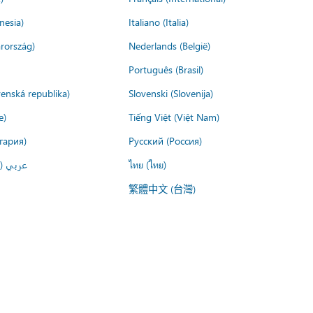
nesia)
Italiano (Italia)
rország)
Nederlands (België)
Português (Brasil)
venská republika)
Slovenski (Slovenija)
e)
Tiếng Việt (Việt Nam)
гария)
Русский (Россия)
عربي ()
ไทย (ไทย)
繁體中文 (台灣)