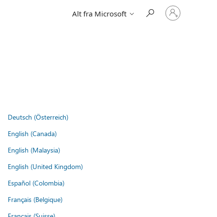
Logg
Alt fra Microsoft
på
kontoen
din
Deutsch (Österreich)
English (Canada)
English (Malaysia)
English (United Kingdom)
Español (Colombia)
Français (Belgique)
Français (Suisse)