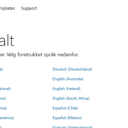
mplates
Support
alt
er. Velg foretrukket språk nedenfor.
k)
Deutsch (Deutschland)
English (Australia)
tional)
English (Ireland)
ore)
English (South Africa)
ina)
Español (Chile)
américa)
Español (México)
)
Français (International)