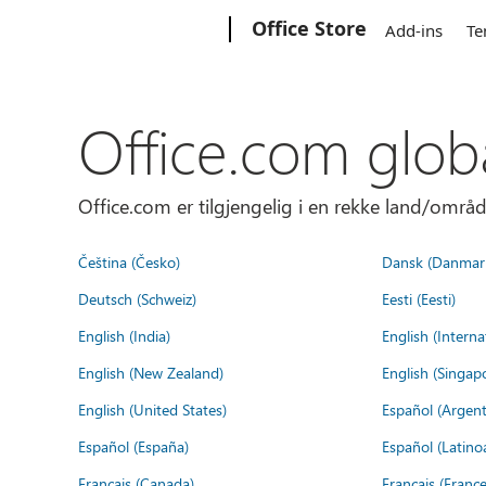
Microsoft
Office Store
Add-ins
Te
Office.com glob
Office.com er tilgjengelig i en rekke land/områd
Čeština (Česko)
Dansk (Danmar
Deutsch (Schweiz)
Eesti (Eesti)
English (India)
English (Interna
English (New Zealand)
English (Singap
English (United States)
Español (Argent
Español (España)
Español (Latino
Français (Canada)
Français (France