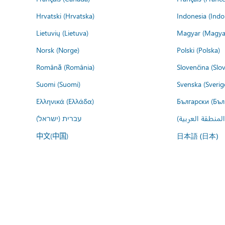
Hrvatski (Hrvatska)
Indonesia (Indo
Lietuvių (Lietuva)
Magyar (Magya
Norsk (Norge)
Polski (Polska)
Română (România)
Slovenčina (Slo
Suomi (Suomi)
Svenska (Sverig
Ελληνικά (Ελλάδα)
Български (Бъл
المنطقة العربية
עברית (ישראל)
中文(中国)
日本語 (日本)