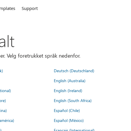
mplates
Support
alt
er. Velg foretrukket språk nedenfor.
k)
Deutsch (Deutschland)
English (Australia)
tional)
English (Ireland)
ore)
English (South Africa)
ina)
Español (Chile)
américa)
Español (México)
)
Français (International)