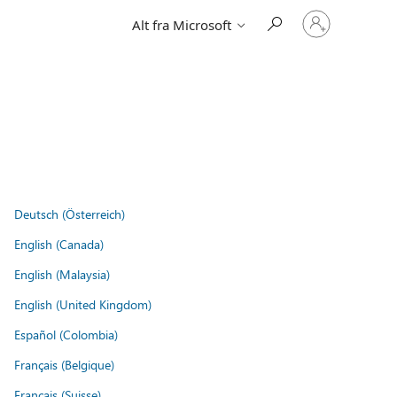
Logg
Alt fra Microsoft
på
kontoen
din
Deutsch (Österreich)
English (Canada)
English (Malaysia)
English (United Kingdom)
Español (Colombia)
Français (Belgique)
Français (Suisse)