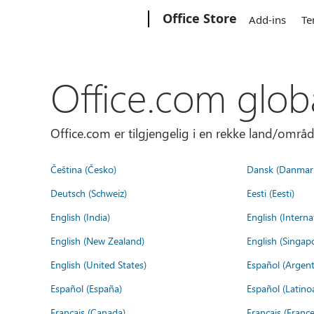
Microsoft
Office Store
Add-ins
Te
Office.com glob
Office.com er tilgjengelig i en rekke land/områd
Čeština (Česko)
Dansk (Danmar
Deutsch (Schweiz)
Eesti (Eesti)
English (India)
English (Interna
English (New Zealand)
English (Singap
English (United States)
Español (Argent
Español (España)
Español (Latino
Français (Canada)
Français (France