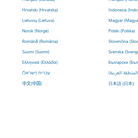
Hrvatski (Hrvatska)
Indonesia (Indo
Lietuvių (Lietuva)
Magyar (Magya
Norsk (Norge)
Polski (Polska)
Română (România)
Slovenčina (Slo
Suomi (Suomi)
Svenska (Sverig
Ελληνικά (Ελλάδα)
Български (Бъл
المنطقة العربية
עברית (ישראל)
中文(中国)
日本語 (日本)