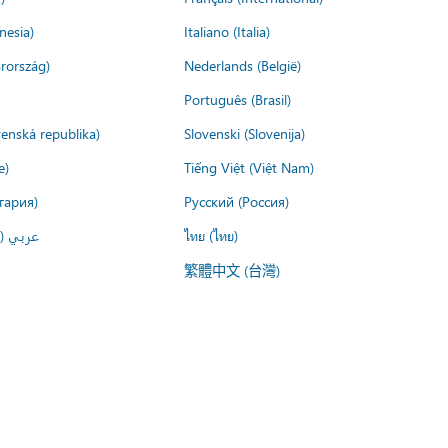
nesia)
Italiano (Italia)
rország)
Nederlands (België)
Português (Brasil)
venská republika)
Slovenski (Slovenija)
e)
Tiếng Việt (Việt Nam)
гария)
Русский (Россия)
عربي ()
ไทย (ไทย)
繁體中文 (台灣)