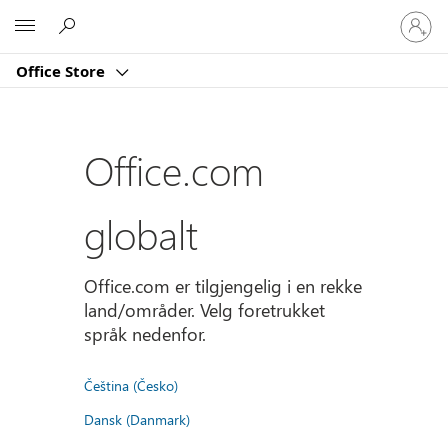
Logg
Microsoft
på
kontoe
Office Store
din
Office.com
globalt
Office.com er tilgjengelig i en rekke
land/områder. Velg foretrukket
språk nedenfor.
Čeština (Česko)
Dansk (Danmark)