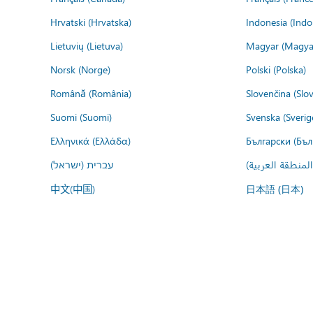
Hrvatski (Hrvatska)
Indonesia (Indo
Lietuvių (Lietuva)
Magyar (Magya
Norsk (Norge)
Polski (Polska)
Română (România)
Slovenčina (Slo
Suomi (Suomi)
Svenska (Sverig
Ελληνικά (Ελλάδα)
Български (Бъл
المنطقة العربية
עברית (ישראל)
中文(中国)
日本語 (日本)