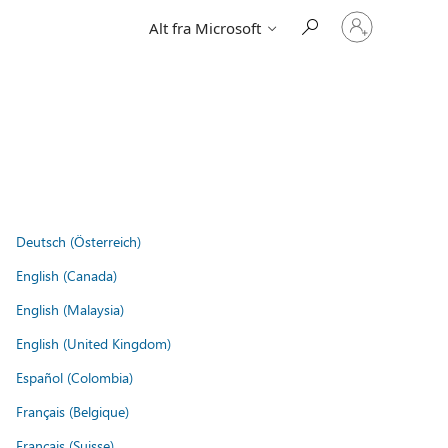
Logg
Alt fra Microsoft
på
kontoen
din
Deutsch (Österreich)
English (Canada)
English (Malaysia)
English (United Kingdom)
Español (Colombia)
Français (Belgique)
Français (Suisse)