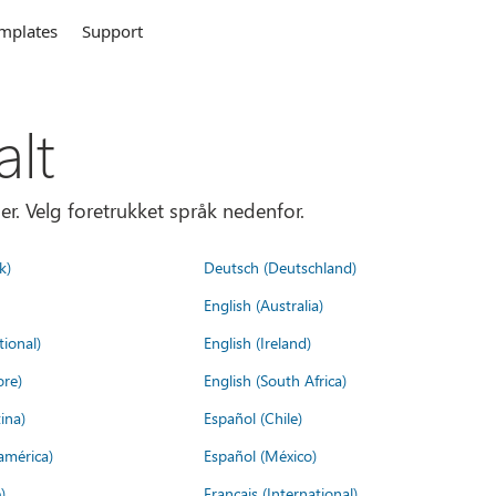
mplates
Support
alt
er. Velg foretrukket språk nedenfor.
k)
Deutsch (Deutschland)
English (Australia)
tional)
English (Ireland)
ore)
English (South Africa)
ina)
Español (Chile)
américa)
Español (México)
)
Français (International)