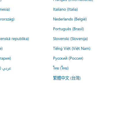
nesia)
Italiano (Italia)
rország)
Nederlands (België)
Português (Brasil)
venská republika)
Slovenski (Slovenija)
e)
Tiếng Việt (Việt Nam)
гария)
Русский (Россия)
عربي ()
ไทย (ไทย)
繁體中文 (台灣)