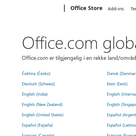
Microsoft
Office Store
Add-ins
Te
Office.com glob
Office.com er tilgjengelig i en rekke land/områd
Čeština (Česko)
Dansk (Danmar
Deutsch (Schweiz)
Eesti (Eesti)
English (India)
English (Interna
English (New Zealand)
English (Singap
English (United States)
Español (Argent
Español (España)
Español (Latino
Français (Canada)
Français (France