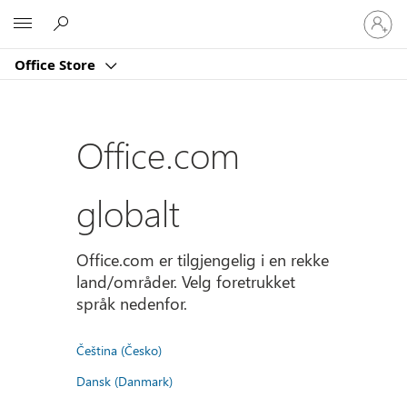
Logg
Microsoft
på
kontoe
Office Store
din
Office.com
globalt
Office.com er tilgjengelig i en rekke
land/områder. Velg foretrukket
språk nedenfor.
Čeština (Česko)
Dansk (Danmark)