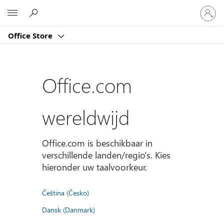
Meld
Microsoft
je
aan
Office Store
bij
je
account
Office.com
wereldwijd
Office.com is beschikbaar in
verschillende landen/regio's. Kies
hieronder uw taalvoorkeur.
Čeština (Česko)
Dansk (Danmark)