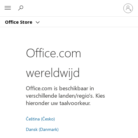
Meld
Microsoft
je
aan
Office Store
bij
je
account
Office.com
wereldwijd
Office.com is beschikbaar in
verschillende landen/regio's. Kies
hieronder uw taalvoorkeur.
Čeština (Česko)
Dansk (Danmark)