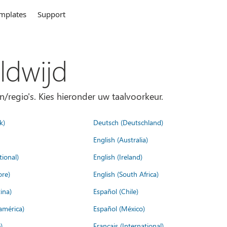
mplates
Support
ldwijd
n/regio's. Kies hieronder uw taalvoorkeur.
k)
Deutsch (Deutschland)
English (Australia)
tional)
English (Ireland)
ore)
English (South Africa)
ina)
Español (Chile)
américa)
Español (México)
)
Français (International)