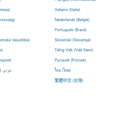
nesia)
Italiano (Italia)
rország)
Nederlands (België)
Português (Brasil)
venská republika)
Slovenski (Slovenija)
e)
Tiếng Việt (Việt Nam)
гария)
Русский (Россия)
عربي ()
ไทย (ไทย)
繁體中文 (台灣)