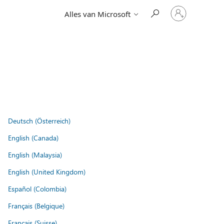
Meld
Alles van Microsoft
je
aan
bij
je
account
Deutsch (Österreich)
English (Canada)
English (Malaysia)
English (United Kingdom)
Español (Colombia)
Français (Belgique)
Français (Suisse)