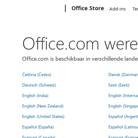
Microsoft
Office Store
Add-ins
Te
Office.com were
Office.com is beschikbaar in verschillende lande
Čeština (Česko)
Dansk (Danmar
Deutsch (Schweiz)
Eesti (Eesti)
English (India)
English (Interna
English (New Zealand)
English (Singap
English (United States)
Español (Argent
Español (España)
Español (Latino
Français (Canada)
Français (France