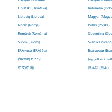
Hrvatski (Hrvatska)
Indonesia (Indo
Lietuvių (Lietuva)
Magyar (Magya
Norsk (Norge)
Polski (Polska)
Română (România)
Slovenčina (Slo
Suomi (Suomi)
Svenska (Sverig
Ελληνικά (Ελλάδα)
Български (Бъл
المنطقة العربية
עברית (ישראל)
中文(中国)
日本語 (日本)