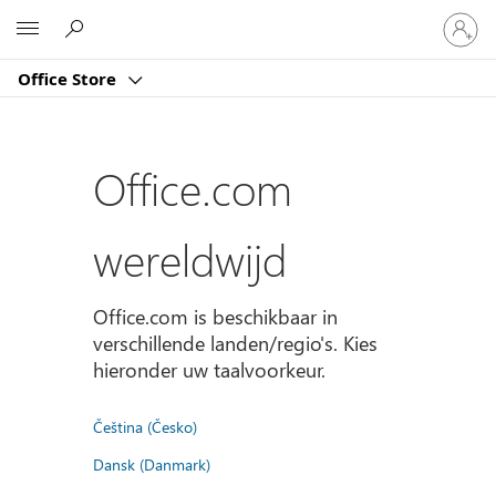
Meld
Microsoft
je
aan
Office Store
bij
je
account
Office.com
wereldwijd
Office.com is beschikbaar in
verschillende landen/regio's. Kies
hieronder uw taalvoorkeur.
Čeština (Česko)
Dansk (Danmark)