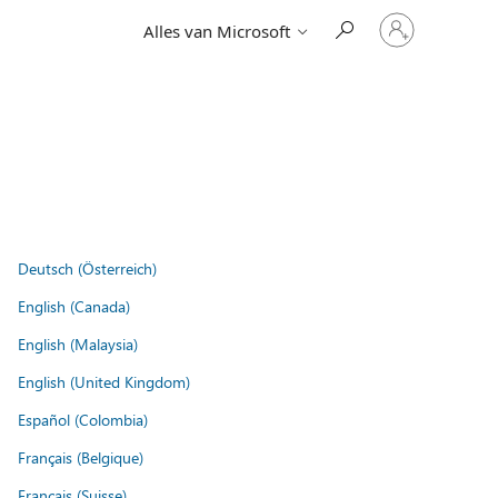
Meld
Alles van Microsoft
je
aan
bij
je
account
Deutsch (Österreich)
English (Canada)
English (Malaysia)
English (United Kingdom)
Español (Colombia)
Français (Belgique)
Français (Suisse)