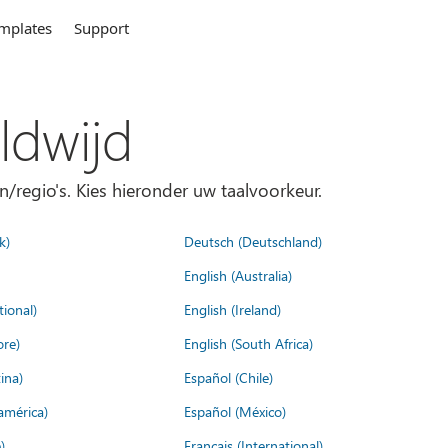
mplates
Support
ldwijd
n/regio's. Kies hieronder uw taalvoorkeur.
k)
Deutsch (Deutschland)
English (Australia)
tional)
English (Ireland)
ore)
English (South Africa)
ina)
Español (Chile)
américa)
Español (México)
)
Français (International)