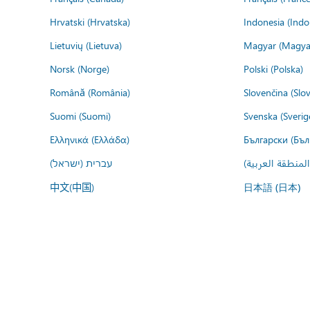
Hrvatski (Hrvatska)
Indonesia (Indo
Lietuvių (Lietuva)
Magyar (Magya
Norsk (Norge)
Polski (Polska)
Română (România)
Slovenčina (Slo
Suomi (Suomi)
Svenska (Sverig
Ελληνικά (Ελλάδα)
Български (Бъл
المنطقة العربية
עברית (ישראל)
中文(中国)
日本語 (日本)