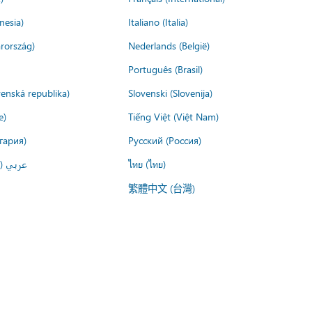
nesia)
Italiano (Italia)
rország)
Nederlands (België)
Português (Brasil)
venská republika)
Slovenski (Slovenija)
e)
Tiếng Việt (Việt Nam)
гария)
Русский (Россия)
عربي ()
ไทย (ไทย)
繁體中文 (台灣)