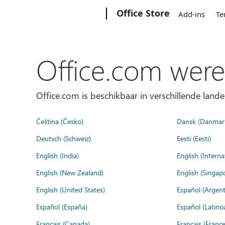
Microsoft
Office Store
Add-ins
Te
Office.com were
Office.com is beschikbaar in verschillende lande
Čeština (Česko)
Dansk (Danmar
Deutsch (Schweiz)
Eesti (Eesti)
English (India)
English (Interna
English (New Zealand)
English (Singap
English (United States)
Español (Argent
Español (España)
Español (Latino
Français (Canada)
Français (France