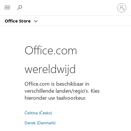
Meld
Microsoft
je
aan
Office Store
bij
je
account
Office.com
wereldwijd
Office.com is beschikbaar in
verschillende landen/regio's. Kies
hieronder uw taalvoorkeur.
Čeština (Česko)
Dansk (Danmark)