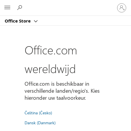
Meld
Microsoft
je
aan
Office Store
bij
je
account
Office.com
wereldwijd
Office.com is beschikbaar in
verschillende landen/regio's. Kies
hieronder uw taalvoorkeur.
Čeština (Česko)
Dansk (Danmark)