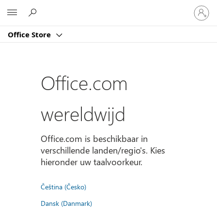
Meld
Microsoft
je
aan
Office Store
bij
je
account
Office.com
wereldwijd
Office.com is beschikbaar in
verschillende landen/regio's. Kies
hieronder uw taalvoorkeur.
Čeština (Česko)
Dansk (Danmark)