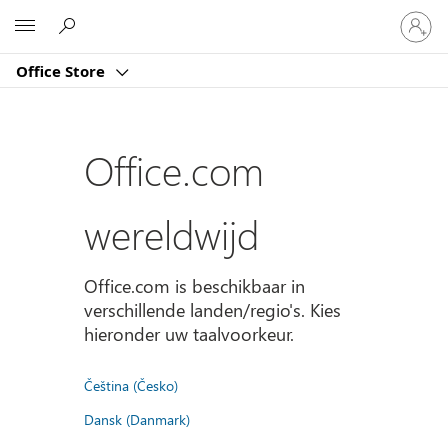
Meld
Microsoft
je
aan
Office Store
bij
je
account
Office.com
wereldwijd
Office.com is beschikbaar in
verschillende landen/regio's. Kies
hieronder uw taalvoorkeur.
Čeština (Česko)
Dansk (Danmark)